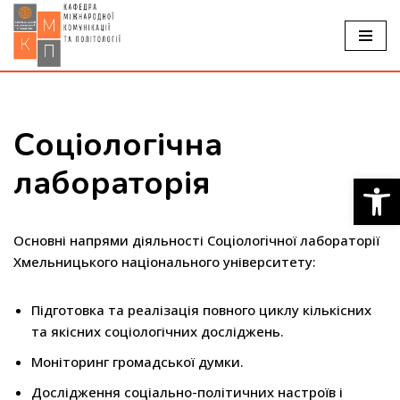
Перейти
до
вмісту
Соцiологiчна
лабораторiя
Відкр
Основні напрями діяльності Соцiологiчної лабораторії
Хмельницького національного університету:
Підготовка та реалізація повного циклу кількісних
та якісних соціологічних досліджень.
Моніторинг громадської думки.
Дослідження соціально-політичних настроїв і