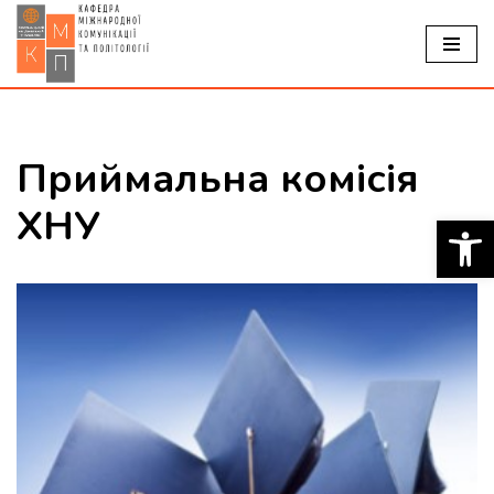
Перейти
до
вмісту
Приймальна комісія
ХНУ
Відкр